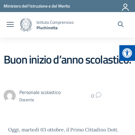
Vai ai contenuti
Vai al menu di navigazione
Vai al footer
Ministero dell'Istruzione e del Merito
Istituto Comprensivo
Pluchinotta
Apr
Buon inizio d’anno scolastico!
Personale scolastico
0
Docente
Oggi, martedì 03 ottobre, il Primo Cittadino Dott.