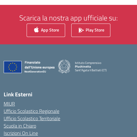
Scarica la nostra app ufficiale su:
App Store
Play Store
Istituto Comprensivo
Pluchinotta
Sant'Agata li Battiati (CT)
— Visita la pagina iniziale della scuola
Link Esterni
MIUR
Ufficio Scolastico Regionale
Ufficio Scolastico Territoriale
Scuola in Chiaro
Iscrizioni On Line