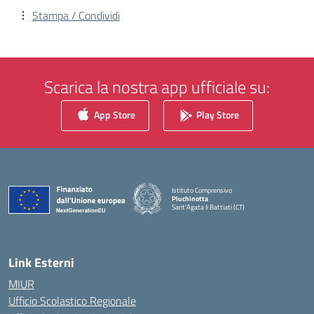
Stampa / Condividi
Scarica la nostra app ufficiale su:
App Store
Play Store
Istituto Comprensivo
Pluchinotta
Sant'Agata li Battiati (CT)
— Visita la pagina iniziale della scuola
Link Esterni
MIUR
Ufficio Scolastico Regionale