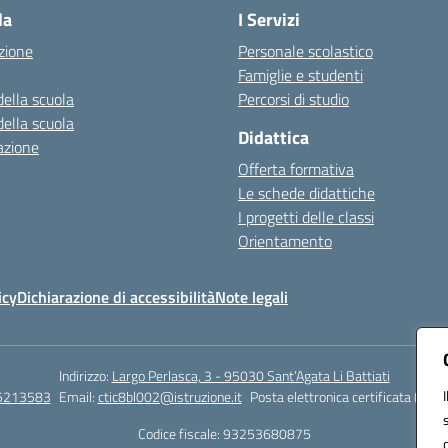
la
I Servizi
zione
Personale scolastico
Famiglie e studenti
della scuola
Percorsi di studio
della scuola
Didattica
azione
Offerta formativa
Le schede didattiche
I progetti delle classi
Orientamento
icy
Dichiarazione di accessibilità
Note legali
Indirizzo:
Largo Perlasca, 3 - 95030 Sant’Agata Li Battiati
5213583
Email:
ctic8bl002@istruzione.it
Posta elettronica certificata (PEC)
Codice fiscale: 93253680875