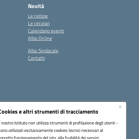
Novità
Le notizie
Le circolari
Calendario eventi
Albo Online
Albo Sindacale
Contatti
Cookies e altri strumenti di tracciamento
Il nostro Istituto non utilizza strumenti di profilazione degli utenti -
:
ctic8bl002@pec.istruzione.it
sono utilizzati esclusivamente cookies tecnici necessari al
corretto funzionamento del sito, alla fruibilità dei servizi