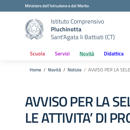
Vai ai contenuti
Vai al menu di navigazione
Vai al footer
Ministero dell'Istruzione e del Merito
Istituto Comprensivo
Pluchinotta
Sant'Agata li Battiati (CT)
Scuola
Servizi
Novità
Didattica
Home
Novità
Notizie
AVVISO PER LA SEL
AVVISO PER LA S
LE ATTIVITA’ DI 