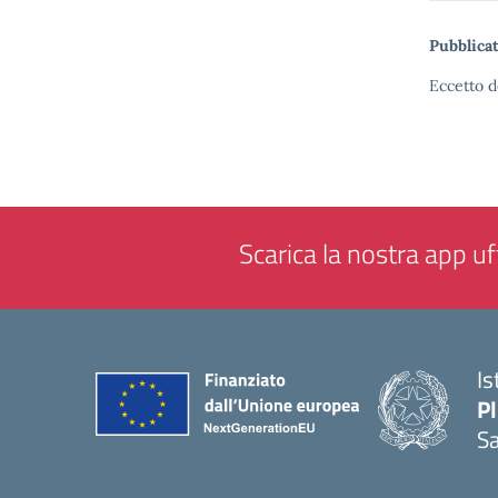
Pubblicat
Eccetto d
Scarica la nostra app uff
Is
P
Sa
— 