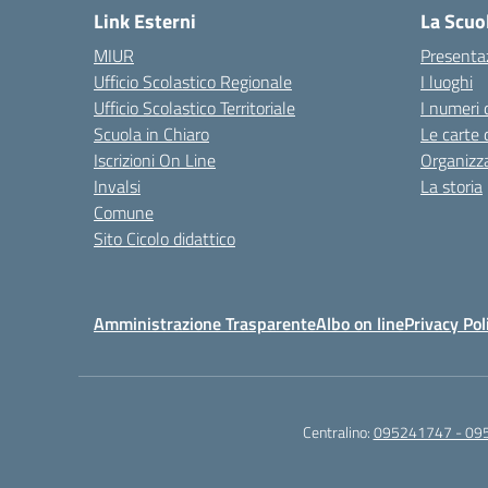
Link Esterni
La Scuo
MIUR
Presenta
Ufficio Scolastico Regionale
I luoghi
Ufficio Scolastico Territoriale
I numeri 
Scuola in Chiaro
Le carte 
Iscrizioni On Line
Organizz
Invalsi
La storia
Comune
Sito Cicolo didattico
Amministrazione Trasparente
Albo on line
Privacy Pol
Centralino:
095241747 - 09