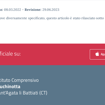
o:
08.03.2022
-
Revisione:
29.06.2023
ove diversamente specificato, questo articolo è stato rilasciato sott
iciale su:
App
tituto Comprensivo
luchinotta
nt'Agata li Battiati (CT)
Visita la pagina iniziale della scuola