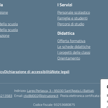
la
I Servizi
zione
Personale scolastico
Famiglie e studenti
della scuola
Percorsi di studio
della scuola
Didattica
azione
Offerta formativa
Le schede didattiche
I progetti delle classi
Orientamento
icy
Dichiarazione di accessibilità
Note legali
Indirizzo:
Largo Perlasca, 3 - 95030 Sant’Agata Li Battiati
5213583
Email:
ctic8bl002@istruzione.it
Posta elettronica certificata (PEC)
Codice fiscale: 93253680875