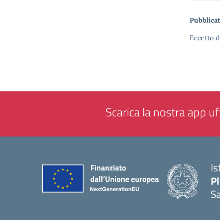
Pubblicat
Eccetto d
Scarica la nostra app uff
Is
P
Sa
— 