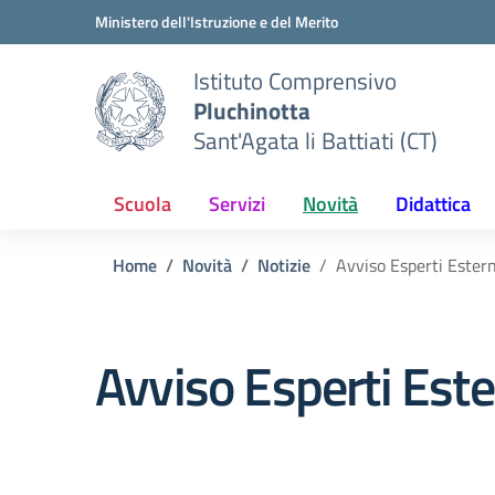
Vai ai contenuti
Vai al menu di navigazione
Vai al footer
Ministero dell'Istruzione e del Merito
Istituto Comprensivo
Pluchinotta
Sant'Agata li Battiati (CT)
Scuola
Servizi
Novità
Didattica
Home
Novità
Notizie
Avviso Esperti Estern
Avviso Esperti Este