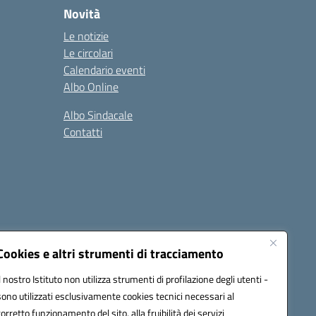
Novità
Le notizie
Le circolari
Calendario eventi
Albo Online
Albo Sindacale
Contatti
Cookies e altri strumenti di tracciamento
Il nostro Istituto non utilizza strumenti di profilazione degli utenti -
:
ctic8bl002@pec.istruzione.it
sono utilizzati esclusivamente cookies tecnici necessari al
corretto funzionamento del sito, alla fruibilità dei servizi