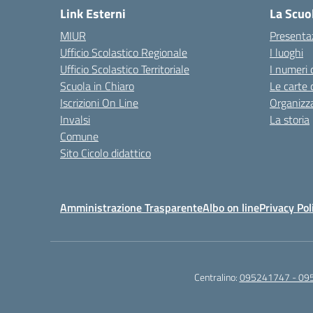
Link Esterni
La Scuo
MIUR
Presenta
Ufficio Scolastico Regionale
I luoghi
Ufficio Scolastico Territoriale
I numeri 
Scuola in Chiaro
Le carte 
Iscrizioni On Line
Organizz
Invalsi
La storia
Comune
Sito Cicolo didattico
Amministrazione Trasparente
Albo on line
Privacy Pol
Centralino:
095241747 - 09