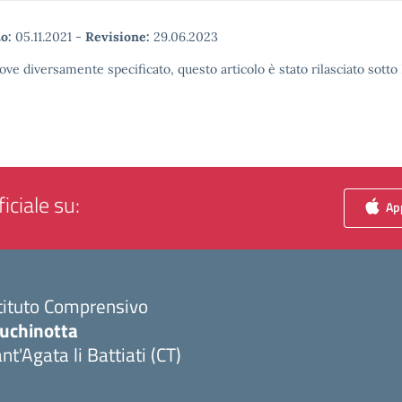
o:
05.11.2021
-
Revisione:
29.06.2023
ove diversamente specificato, questo articolo è stato rilasciato sott
iciale su:
App
tituto Comprensivo
luchinotta
nt'Agata li Battiati (CT)
Visita la pagina iniziale della scuola