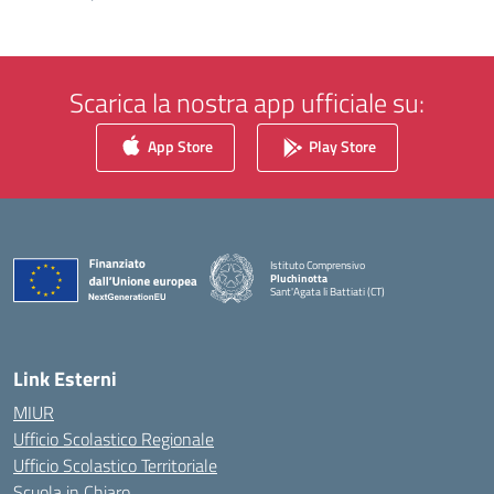
Scarica la nostra app ufficiale su:
App Store
Play Store
Istituto Comprensivo
Pluchinotta
Sant'Agata li Battiati (CT)
— Visita la pagina iniziale della scuola
Link Esterni
MIUR
Ufficio Scolastico Regionale
Ufficio Scolastico Territoriale
Scuola in Chiaro