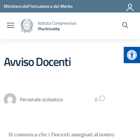
Vai ai contenuti
Vai al menu di navigazione
Vai al footer
Ministero dell'Istruzione e del Merito
Istituto Comprensivo
Pluchinotta
Apr
Avviso Docenti
Personale scolastico
0
Si comunica che i Docenti assegnati al nostro