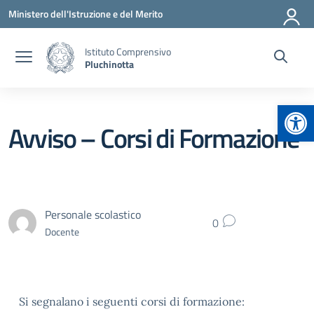
Vai ai contenuti
Vai al menu di navigazione
Vai al footer
Ministero dell'Istruzione e del Merito
Istituto Comprensivo
Pluchinotta
Apr
Avviso – Corsi di Formazione
Personale scolastico
0
Docente
Si segnalano i seguenti corsi di formazione: