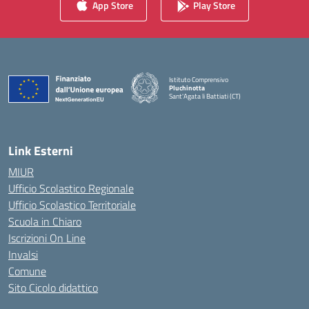
App Store
Play Store
Istituto Comprensivo
Pluchinotta
Sant'Agata li Battiati (CT)
— Visita la pagina iniziale della scuola
Link Esterni
MIUR
Ufficio Scolastico Regionale
Ufficio Scolastico Territoriale
Scuola in Chiaro
Iscrizioni On Line
Invalsi
Comune
Sito Cicolo didattico