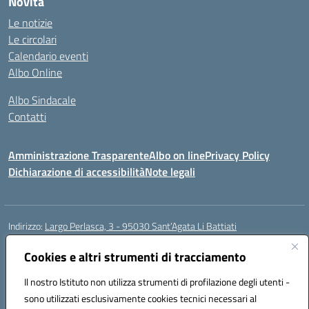
Novità
Le notizie
Le circolari
Calendario eventi
Albo Online
Albo Sindacale
Contatti
Amministrazione Trasparente
Albo on line
Privacy Policy
Dichiarazione di accessibilità
Note legali
Indirizzo:
Largo Perlasca, 3 - 95030 Sant’Agata Li Battiati
Centralino:
095241747 - 095213583
Email:
ctic8bl002@istruzione.it
Posta elettronica certificata (PEC):
Cookies e altri strumenti di tracciamento
ctic8bl002@pec.istruzione.it
Codice fiscale: 93253680875
Il nostro Istituto non utilizza strumenti di profilazione degli utenti -
Codice meccanografico:
CTIC8BL002
sono utilizzati esclusivamente cookies tecnici necessari al