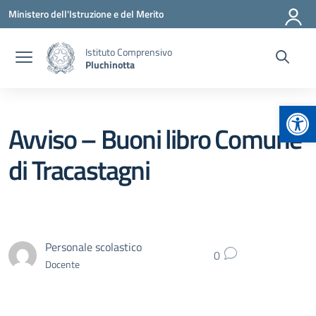
Vai ai contenuti
Vai al menu di navigazione
Vai al footer
Ministero dell'Istruzione e del Merito
Istituto Comprensivo
Pluchinotta
Apr
Avviso – Buoni libro Comune
di Tracastagni
Personale scolastico
0
Docente