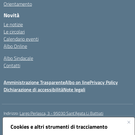
Orientamento
Novità
Le notizie
Le circolari
Calendario eventi
Albo Online
Albo Sindacale
Contatti
Amministrazione Trasparente
Albo on line
Privacy Policy
Dichiarazione di accessibilità
Note legali
Indirizzo:
Largo Perlasca, 3 - 95030 Sant’Agata Li Battiati
Centralino:
095241747 - 095213583
Email:
ctic8bl002@istruzione.it
Posta elettronica certificata (PEC):
Cookies e altri strumenti di tracciamento
ctic8bl002@pec.istruzione.it