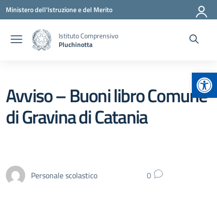
Vai ai contenuti
Vai al menu di navigazione
Vai al footer
Ministero dell'Istruzione e del Merito
Istituto Comprensivo
Pluchinotta
Apr
Avviso – Buoni libro Comune
di Gravina di Catania
Personale scolastico
0