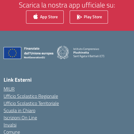
Scarica la nostra app ufficiale su:
App Store
Play Store
Istituto Comprensivo
Pluchinotta
Sant'Agata li Battiati (CT)
— Visita la pagina iniziale della scuola
Link Esterni
MIUR
Ufficio Scolastico Regionale
Ufficio Scolastico Territoriale
Scuola in Chiaro
Iscrizioni On Line
Invalsi
Comune