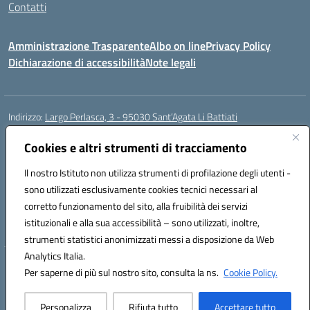
Contatti
Amministrazione Trasparente
Albo on line
Privacy Policy
Dichiarazione di accessibilità
Note legali
Indirizzo:
Largo Perlasca, 3 - 95030 Sant’Agata Li Battiati
Centralino:
095241747 - 095213583
Email:
ctic8bl002@istruzione.it
Posta elettronica certificata (PEC):
Cookies e altri strumenti di tracciamento
ctic8bl002@pec.istruzione.it
Codice fiscale: 93253680875
Il nostro Istituto non utilizza strumenti di profilazione degli utenti -
Codice meccanografico:
CTIC8BL002
sono utilizzati esclusivamente cookies tecnici necessari al
Codice Indice delle Pubbliche Amministrazioni (IPA): 7UKG69R2
corretto funzionamento del sito, alla fruibilità dei servizi
Codice unico di fatturazione (CUF): F8M4AH
istituzionali e alla sua accessibilità – sono utilizzati, inoltre,
strumenti statistici anonimizzati messi a disposizione da Web
Analytics Italia.
Hosting & Powered by 3D Solution S.r.l.
Per saperne di più sul nostro sito, consulta la ns.
Cookie Policy.
Concept & Design by Designers Italia
Personalizza
Rifiuta tutto
Accettare tutto