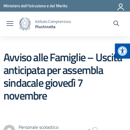
Vai ai contenuti
Vai al menu di navigazione
Vai al footer
Ministero dell'Istruzione e del Merito
Istituto Comprensivo
Pluchinotta
Apr
Avviso alle Famiglie – Uscita
anticipata per assembla
sindacale giovedì 7
novembre
Personale scolastico