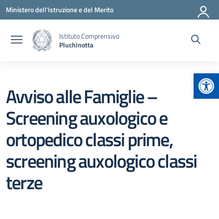
Vai ai contenuti
Vai al menu di navigazione
Vai al footer
Ministero dell'Istruzione e del Merito
Istituto Comprensivo
Pluchinotta
Apr
Avviso alle Famiglie –
Screening auxologico e
ortopedico classi prime,
screening auxologico classi
terze