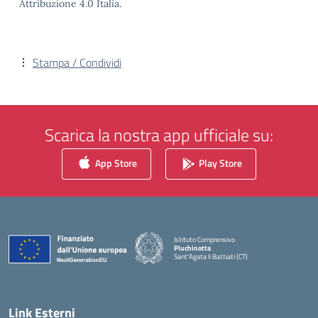
Attribuzione 4.0 Italia.
Stampa / Condividi
Scarica la nostra app ufficiale su:
App Store
Play Store
Istituto Comprensivo
Pluchinotta
Sant'Agata li Battiati (CT)
— Visita la pagina iniziale della scuola
Link Esterni