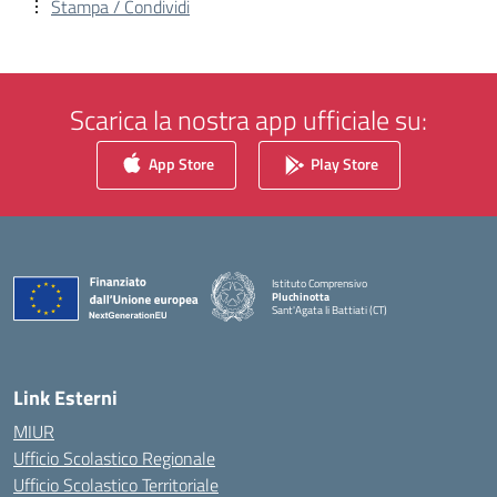
Stampa / Condividi
Scarica la nostra app ufficiale su:
App Store
Play Store
Istituto Comprensivo
Pluchinotta
Sant'Agata li Battiati (CT)
— Visita la pagina iniziale della scuola
Link Esterni
MIUR
Ufficio Scolastico Regionale
Ufficio Scolastico Territoriale