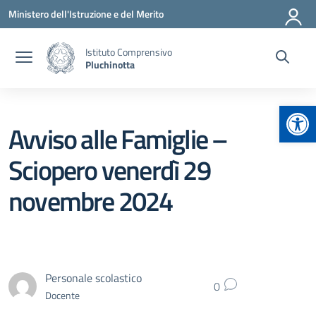
Vai ai contenuti
Vai al menu di navigazione
Vai al footer
Ministero dell'Istruzione e del Merito
Istituto Comprensivo
Pluchinotta
Apr
Avviso alle Famiglie –
Sciopero venerdì 29
novembre 2024
Personale scolastico
0
Docente