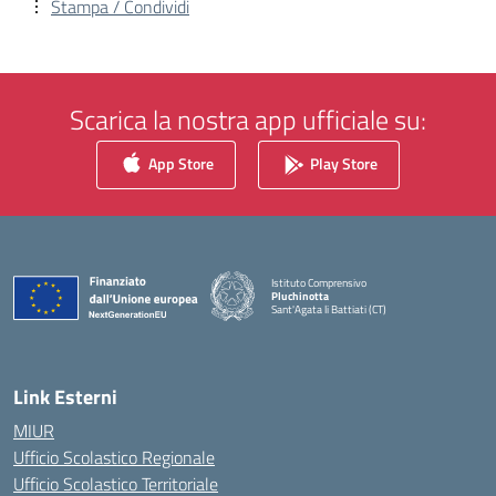
Stampa / Condividi
Scarica la nostra app ufficiale su:
App Store
Play Store
Istituto Comprensivo
Pluchinotta
Sant'Agata li Battiati (CT)
— Visita la pagina iniziale della scuola
Link Esterni
MIUR
Ufficio Scolastico Regionale
Ufficio Scolastico Territoriale