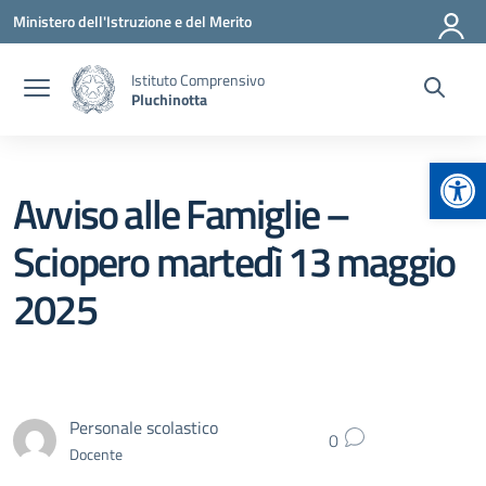
Vai ai contenuti
Vai al menu di navigazione
Vai al footer
Ministero dell'Istruzione e del Merito
Istituto Comprensivo
Pluchinotta
Apr
Avviso alle Famiglie –
Sciopero martedì 13 maggio
2025
Personale scolastico
0
Docente