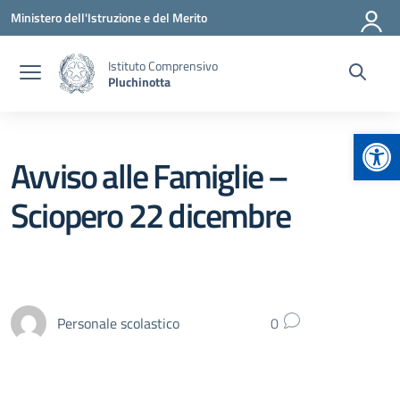
Vai ai contenuti
Vai al menu di navigazione
Vai al footer
Ministero dell'Istruzione e del Merito
Istituto Comprensivo
Pluchinotta
Apr
Avviso alle Famiglie –
Sciopero 22 dicembre
Personale scolastico
0