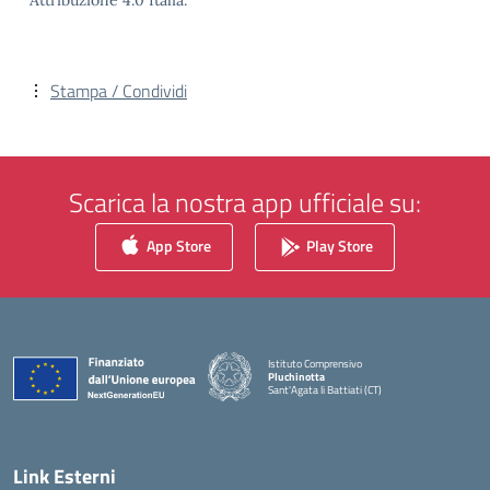
Attribuzione 4.0 Italia.
Stampa / Condividi
Scarica la nostra app ufficiale su:
App Store
Play Store
Istituto Comprensivo
Pluchinotta
Sant'Agata li Battiati (CT)
— Visita la pagina iniziale della scuola
Link Esterni