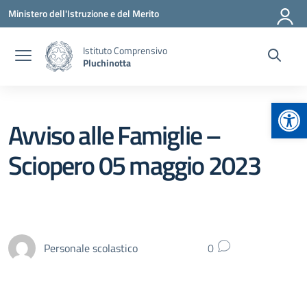
Vai ai contenuti
Vai al menu di navigazione
Vai al footer
Ministero dell'Istruzione e del Merito
Istituto Comprensivo
Pluchinotta
Apr
Avviso alle Famiglie –
Sciopero 05 maggio 2023
Personale scolastico
0