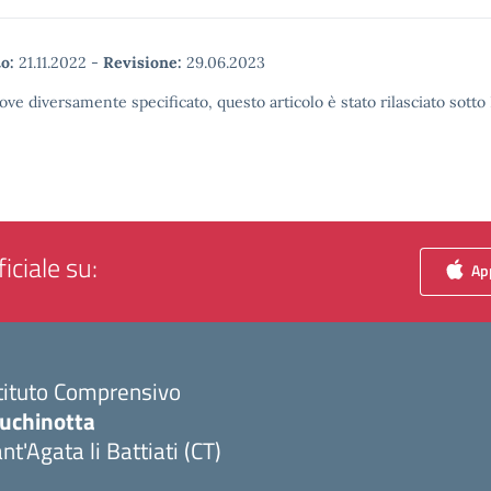
o:
21.11.2022
-
Revisione:
29.06.2023
ove diversamente specificato, questo articolo è stato rilasciato sott
iciale su:
App
tituto Comprensivo
luchinotta
nt'Agata li Battiati (CT)
Visita la pagina iniziale della scuola