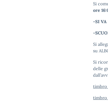
Si com
ore 16
-SI VA
-SCUO
Si al
leg
su ALBO
Si rico
delle
g
dall’avv
timbro
timbro