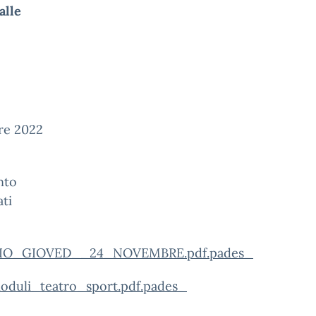
alle
bre 2022
nto
ati
NIZIO_GIOVED__24_NOVEMBRE.pdf.pades_
oduli_teatro_sport.pdf.pades_