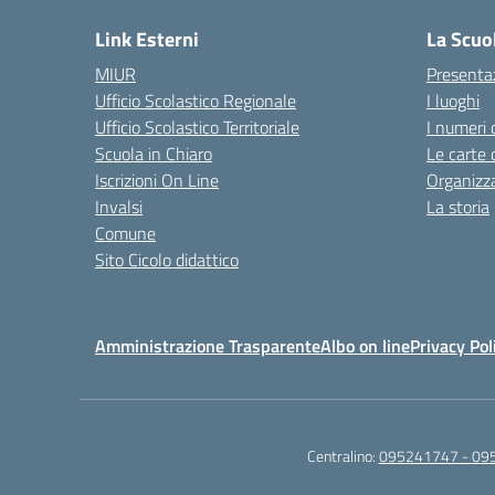
Link Esterni
La Scuo
MIUR
Presenta
Ufficio Scolastico Regionale
I luoghi
Ufficio Scolastico Territoriale
I numeri 
Scuola in Chiaro
Le carte 
Iscrizioni On Line
Organizz
Invalsi
La storia
Comune
Sito Cicolo didattico
Amministrazione Trasparente
Albo on line
Privacy Pol
Centralino:
095241747 - 09