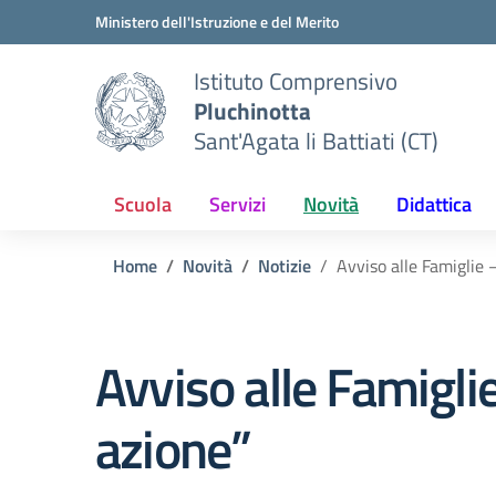
Vai ai contenuti
Vai al menu di navigazione
Vai al footer
Ministero dell'Istruzione e del Merito
Istituto Comprensivo
Pluchinotta
Sant'Agata li Battiati (CT)
Scuola
Servizi
Novità
Didattica
Home
Novità
Notizie
Avviso alle Famiglie 
Avviso alle Famigli
azione”