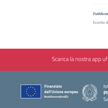
Pubblicat
Eccetto d
Scarica la nostra app uff
Is
P
Sa
— 