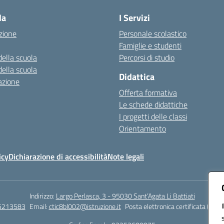
la
I Servizi
zione
Personale scolastico
Famiglie e studenti
della scuola
Percorsi di studio
della scuola
Didattica
azione
Offerta formativa
Le schede didattiche
I progetti delle classi
Orientamento
icy
Dichiarazione di accessibilità
Note legali
Indirizzo:
Largo Perlasca, 3 - 95030 Sant’Agata Li Battiati
5213583
Email:
ctic8bl002@istruzione.it
Posta elettronica certificata (PEC)