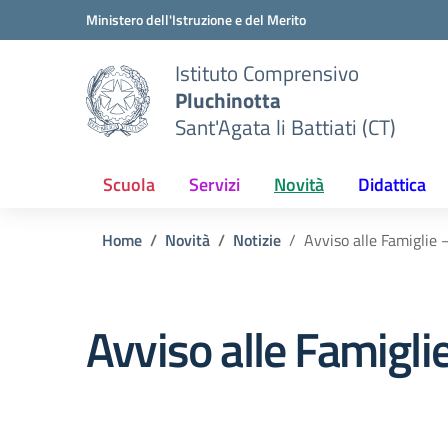
Vai ai contenuti
Vai al menu di navigazione
Vai al footer
Ministero dell'Istruzione e del Merito
Istituto Comprensivo
Pluchinotta
Sant'Agata li Battiati (CT)
Scuola
Servizi
Novità
Didattica
Home
Novità
Notizie
Avviso alle Famiglie 
Avviso alle Famiglie