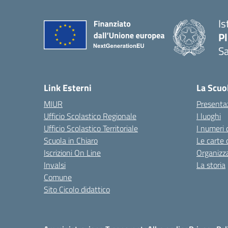
Is
P
Sa
— 
Link Esterni
La Scuo
MIUR
Presenta
Ufficio Scolastico Regionale
I luoghi
Ufficio Scolastico Territoriale
I numeri 
Scuola in Chiaro
Le carte 
Iscrizioni On Line
Organizz
Invalsi
La storia
Comune
Sito Cicolo didattico