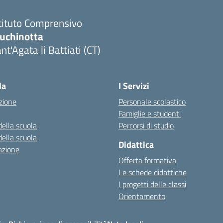
tituto Comprensivo
luchinotta
nt'Agata li Battiati (CT)
Visita la pagina iniziale della scuola
la
I Servizi
zione
Personale scolastico
Famiglie e studenti
della scuola
Percorsi di studio
della scuola
Didattica
azione
Offerta formativa
Le schede didattiche
I progetti delle classi
Orientamento