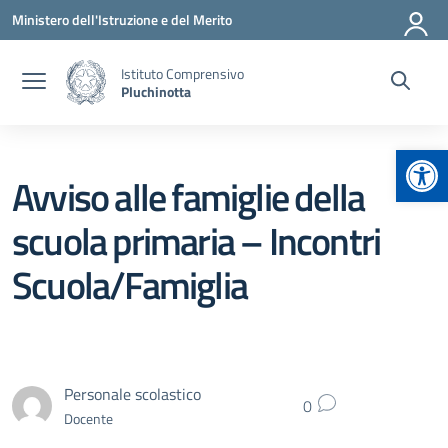
Vai ai contenuti
Vai al menu di navigazione
Vai al footer
Ministero dell'Istruzione e del Merito
Istituto Comprensivo
Pluchinotta
Apr
Avviso alle famiglie della
scuola primaria – Incontri
Scuola/Famiglia
Personale scolastico
0
Docente