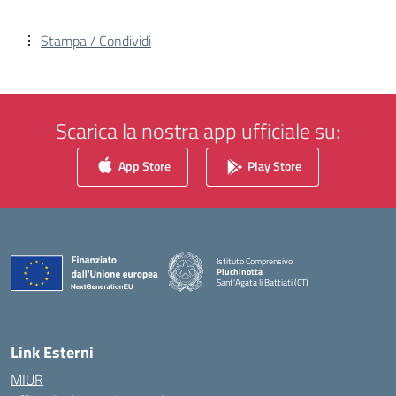
Stampa / Condividi
Scarica la nostra app ufficiale su:
App Store
Play Store
Istituto Comprensivo
Pluchinotta
Sant'Agata li Battiati (CT)
— Visita la pagina iniziale della scuola
Link Esterni
MIUR