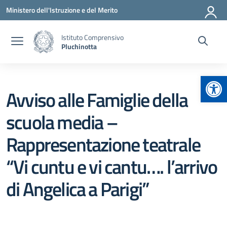
Vai ai contenuti
Vai al menu di navigazione
Vai al footer
Ministero dell'Istruzione e del Merito
Istituto Comprensivo
Pluchinotta
Apr
Avviso alle Famiglie della
scuola media –
Rappresentazione teatrale
“Vi cuntu e vi cantu…. l’arrivo
di Angelica a Parigi”