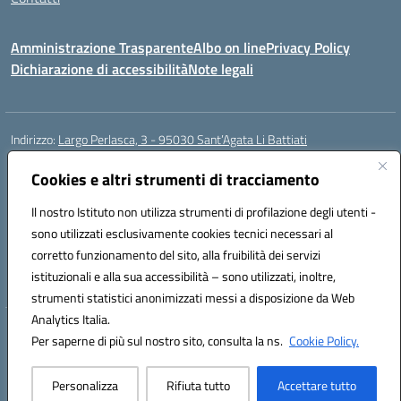
Amministrazione Trasparente
Albo on line
Privacy Policy
Dichiarazione di accessibilità
Note legali
Indirizzo:
Largo Perlasca, 3 - 95030 Sant’Agata Li Battiati
Centralino:
095241747 - 095213583
Email:
ctic8bl002@istruzione.it
Posta elettronica certificata (PEC):
Cookies e altri strumenti di tracciamento
ctic8bl002@pec.istruzione.it
Codice fiscale: 93253680875
Il nostro Istituto non utilizza strumenti di profilazione degli utenti -
Codice meccanografico:
CTIC8BL002
sono utilizzati esclusivamente cookies tecnici necessari al
Codice Indice delle Pubbliche Amministrazioni (IPA): 7UKG69R2
corretto funzionamento del sito, alla fruibilità dei servizi
Codice unico di fatturazione (CUF): F8M4AH
istituzionali e alla sua accessibilità – sono utilizzati, inoltre,
strumenti statistici anonimizzati messi a disposizione da Web
Analytics Italia.
Hosting & Powered by 3D Solution S.r.l.
Per saperne di più sul nostro sito, consulta la ns.
Cookie Policy.
Concept & Design by Designers Italia
Personalizza
Rifiuta tutto
Accettare tutto