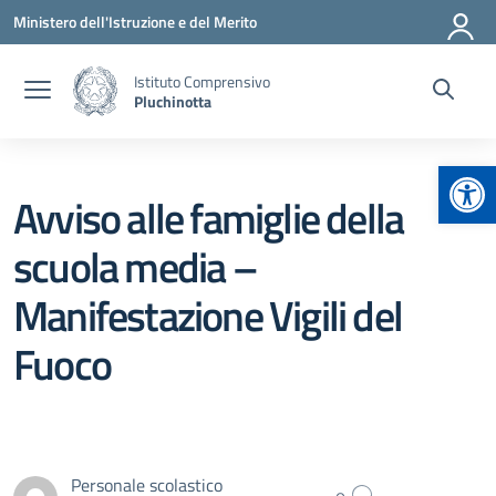
Vai ai contenuti
Vai al menu di navigazione
Vai al footer
Ministero dell'Istruzione e del Merito
Istituto Comprensivo
Pluchinotta
Apr
Avviso alle famiglie della
scuola media –
Manifestazione Vigili del
Fuoco
Personale scolastico