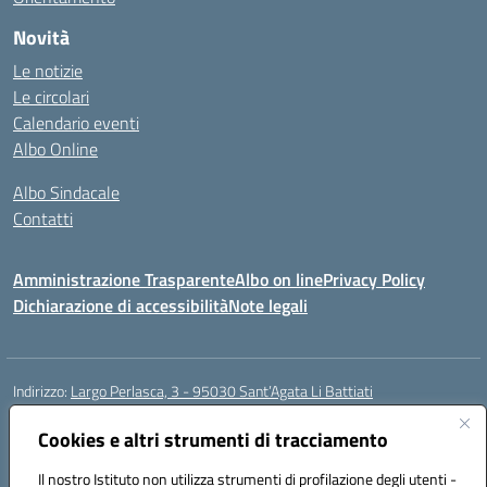
Novità
Le notizie
Le circolari
Calendario eventi
Albo Online
Albo Sindacale
Contatti
Amministrazione Trasparente
Albo on line
Privacy Policy
Dichiarazione di accessibilità
Note legali
Indirizzo:
Largo Perlasca, 3 - 95030 Sant’Agata Li Battiati
Centralino:
095241747 - 095213583
Email:
ctic8bl002@istruzione.it
Posta elettronica certificata (PEC):
Cookies e altri strumenti di tracciamento
ctic8bl002@pec.istruzione.it
Codice fiscale: 93253680875
Il nostro Istituto non utilizza strumenti di profilazione degli utenti -