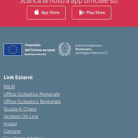
Scarica la nostra app ufficiale su:
App Store
Play Store
Istituto Comprensivo
Pluchinotta
Sant'Agata li Battiati (CT)
— Visita la pagina iniziale della scuola
Link Esterni
MIUR
Ufficio Scolastico Regionale
Ufficio Scolastico Territoriale
Scuola in Chiaro
Iscrizioni On Line
Invalsi
Comune