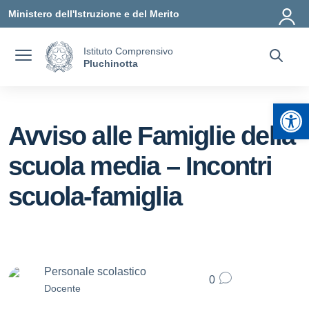
Vai ai contenuti
Vai al menu di navigazione
Vai al footer
Ministero dell'Istruzione e del Merito
Istituto Comprensivo
Pluchinotta
Apr
Avviso alle Famiglie della
scuola media – Incontri
scuola-famiglia
Personale scolastico
0
Docente