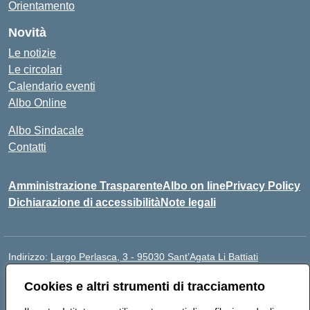
Orientamento
Novità
Le notizie
Le circolari
Calendario eventi
Albo Online
Albo Sindacale
Contatti
Amministrazione Trasparente
Albo on line
Privacy Policy
Dichiarazione di accessibilità
Note legali
Indirizzo:
Largo Perlasca, 3 - 95030 Sant’Agata Li Battiati
Centralino:
095241747 - 095213583
Cookies e altri strumenti di tracciamento
Email:
ctic8bl002@istruzione.it
Posta elettronica certificata (PEC):
ctic8bl002@pec.istruzione.it