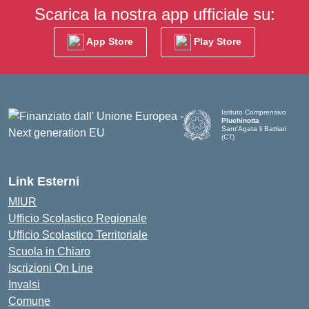
Scarica la nostra app ufficiale su:
App Store
Play Store
Istituto Comprensivo
Pluchinotta
Sant'Agata li Battiati
(CT)
— Visita la pagina iniziale d
Link Esterni
MIUR
Ufficio Scolastico Regionale
Ufficio Scolastico Territoriale
Scuola in Chiaro
Iscrizioni On Line
Invalsi
Comune