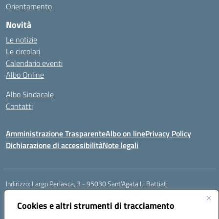
Orientamento
Novità
Le notizie
Le circolari
Calendario eventi
Albo Online
Albo Sindacale
Contatti
Amministrazione Trasparente
Albo on line
Privacy Policy
Dichiarazione di accessibilità
Note legali
Indirizzo:
Largo Perlasca, 3 - 95030 Sant’Agata Li Battiati
Centralino:
095241747 - 095213583
Email:
ctic8bl002@istruzione.it
Posta elettronica certificata (PEC):
Cookies e altri strumenti di tracciamento
ctic8bl002@pec.istruzione.it