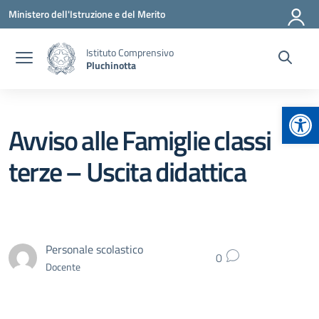
Vai ai contenuti
Vai al menu di navigazione
Vai al footer
Ministero dell'Istruzione e del Merito
Istituto Comprensivo
Pluchinotta
Apr
Avviso alle Famiglie classi
terze – Uscita didattica
Personale scolastico
0
Docente