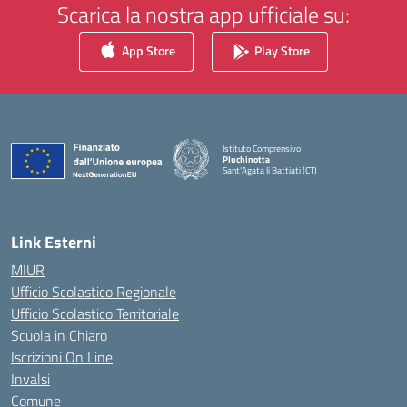
Scarica la nostra app ufficiale su:
App Store
Play Store
Istituto Comprensivo
Pluchinotta
Sant'Agata li Battiati (CT)
— Visita la pagina iniziale della scuola
Link Esterni
MIUR
Ufficio Scolastico Regionale
Ufficio Scolastico Territoriale
Scuola in Chiaro
Iscrizioni On Line
Invalsi
Comune