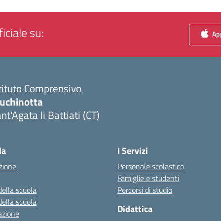
iciale su:
App
tituto Comprensivo
luchinotta
nt'Agata li Battiati (CT)
Visita la pagina iniziale della scuola
la
I Servizi
zione
Personale scolastico
Famiglie e studenti
della scuola
Percorsi di studio
della scuola
Didattica
azione