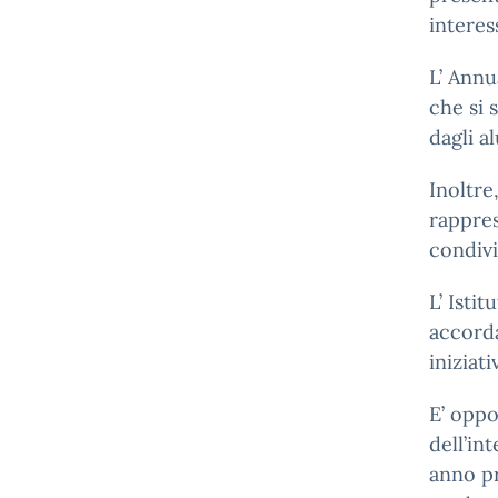
interess
L’ Annu
che si 
dagli a
Inoltre
rappre
condivi
L’ Isti
accorda
iniziati
E’ oppo
dell’in
anno pr