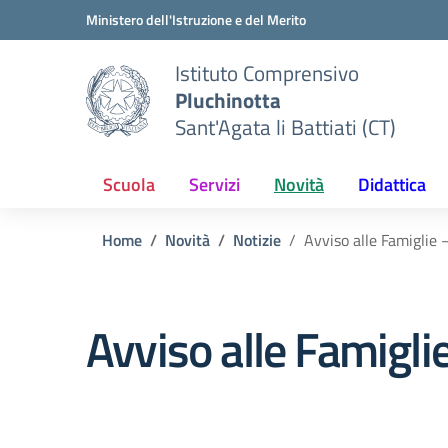
Vai ai contenuti
Vai al menu di navigazione
Vai al footer
Ministero dell'Istruzione e del Merito
Istituto Comprensivo
Pluchinotta
Sant'Agata li Battiati (CT)
Scuola
Servizi
Novità
Didattica
Home
Novità
Notizie
Avviso alle Famiglie 
Avviso alle Famigli