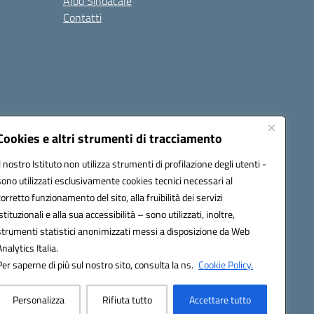
Albo Sindacale
Contatti
Cookies e altri strumenti di tracciamento
Il nostro Istituto non utilizza strumenti di profilazione degli utenti -
:
ctic8bl002@pec.istruzione.it
sono utilizzati esclusivamente cookies tecnici necessari al
corretto funzionamento del sito, alla fruibilità dei servizi
istituzionali e alla sua accessibilità – sono utilizzati, inoltre,
strumenti statistici anonimizzati messi a disposizione da Web
Analytics Italia.
Per saperne di più sul nostro sito, consulta la ns.
Cookie Policy.
Personalizza
Rifiuta tutto
Accettare tutto