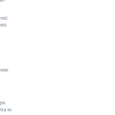
enti
otti
come
gni
tta in