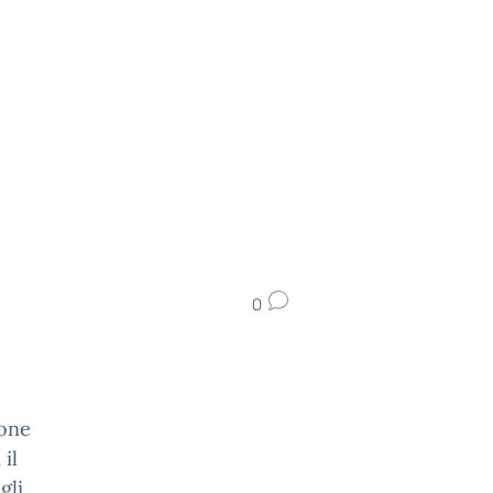
0
ione
il
gli