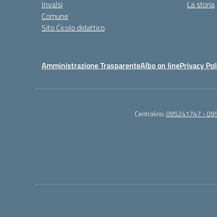
Invalsi
La storia
Comune
Sito Cicolo didattico
Amministrazione Trasparente
Albo on line
Privacy Pol
Centralino:
095241747 - 09