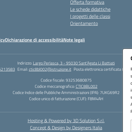
Offerta formativa
Le schede didattiche
I progetti delle classi
Orientamento
icy
Dichiarazione di accessibilità
Note legali
Indirizzo:
Largo Perlasca, 3 - 95030 Sant’Agata Li Battiati
5213583
Email:
ctic8bl002@istruzione.it
Posta elettronica certificata (PEC)
Codice fiscale: 93253680875
Codice meccanografico:
CTIC8BL002
Codice Indice delle Pubbliche Amministrazioni (IPA): 7UKG69R2
Codice unico di fatturazione (CUF): F8M4AH
Hosting & Powered by 3D Solution S.r.l.
Concept & Design by Designers Italia