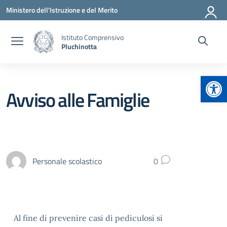
Vai ai contenuti
Vai al menu di navigazione
Vai al footer
Ministero dell'Istruzione e del Merito
Istituto Comprensivo
Pluchinotta
Apr
Avviso alle Famiglie
Personale scolastico
0
Al fine di prevenire casi di pediculosi si