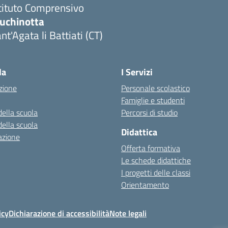
tituto Comprensivo
luchinotta
nt'Agata li Battiati (CT)
Visita la pagina iniziale della scuola
la
I Servizi
zione
Personale scolastico
Famiglie e studenti
della scuola
Percorsi di studio
della scuola
Didattica
azione
Offerta formativa
Le schede didattiche
I progetti delle classi
Orientamento
icy
Dichiarazione di accessibilità
Note legali