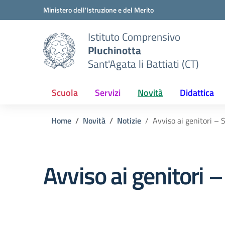
Vai ai contenuti
Vai al menu di navigazione
Vai al footer
Ministero dell'Istruzione e del Merito
Istituto Comprensivo
Pluchinotta
Sant'Agata li Battiati (CT)
Scuola
Servizi
Novità
Didattica
Home
Novità
Notizie
Avviso ai genitori –
Avviso ai genitori