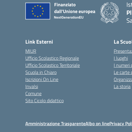
Is
P
Sa
— 
Link Esterni
La Scuo
MIUR
Presenta
Ufficio Scolastico Regionale
I luoghi
Ufficio Scolastico Territoriale
I numeri 
Scuola in Chiaro
Le carte 
Iscrizioni On Line
Organizz
Invalsi
La storia
Comune
Sito Cicolo didattico
Amministrazione Trasparente
Albo on line
Privacy Pol