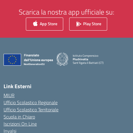
Scarica la nostra app ufficiale su:
App Store
Play Store
Istituto Comprensivo
Pluchinotta
Sant'Agata li Battiati (CT)
— Visita la pagina iniziale della scuola
Link Esterni
MIUR
Ufficio Scolastico Regionale
Ufficio Scolastico Territoriale
Scuola in Chiaro
Iscrizioni On Line
Invalsi