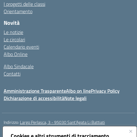
I progetti delle classi
Orientamento
Novità
Le notizie
Le circolari
Calendario eventi
Albo Online
Albo Sindacale
Contatti
Amministrazione Trasparente
Albo on line
Privacy Policy
Dichiarazione di accessibilità
Note legali
Indirizzo:
Largo Perlasca, 3 - 95030 Sant’Agata Li Battiati
Centralino:
095241747 - 095213583
Email:
ctic8bl002@istruzione.it
Posta elettronica certificata (PEC):
Cookies e altri strumenti di tracciamento
ctic8bl002@pec.istruzione.it