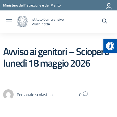
Vai ai contenuti
Vai al menu di navigazione
Vai al footer
Ministero dell'Istruzione e del Merito
Istituto Comprensivo
Pluchinotta
Apr
Avviso ai genitori – Sciopero
lunedì 18 maggio 2026
Personale scolastico
0