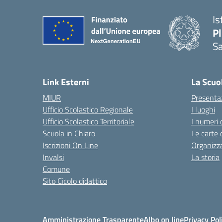
Is
P
Sa
— 
Link Esterni
La Scuo
MIUR
Presenta
Ufficio Scolastico Regionale
I luoghi
Ufficio Scolastico Territoriale
I numeri 
Scuola in Chiaro
Le carte 
Iscrizioni On Line
Organizz
Invalsi
La storia
Comune
Sito Cicolo didattico
Amministrazione Trasparente
Albo on line
Privacy Pol