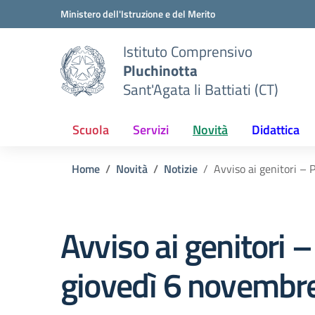
Vai ai contenuti
Vai al menu di navigazione
Vai al footer
Ministero dell'Istruzione e del Merito
Istituto Comprensivo
Pluchinotta
Sant'Agata li Battiati (CT)
Scuola
Servizi
Novità
Didattica
Home
Novità
Notizie
Avviso ai genitori –
Avviso ai genitori 
giovedì 6 novembr