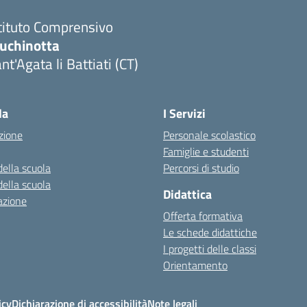
tituto Comprensivo
luchinotta
nt'Agata li Battiati (CT)
Visita la pagina iniziale della scuola
la
I Servizi
zione
Personale scolastico
Famiglie e studenti
della scuola
Percorsi di studio
della scuola
Didattica
azione
Offerta formativa
Le schede didattiche
I progetti delle classi
Orientamento
icy
Dichiarazione di accessibilità
Note legali