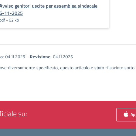
Avviso genitori uscite per assemblea sindacale
6-11-2025
pdf - 62 kb
o:
04.11.2025
-
Revisione:
04.11.2025
ove diversamente specificato, questo articolo è stato rilasciato sott
iciale su:
App