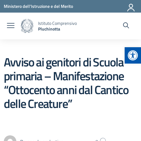
Vai ai contenuti
Vai al menu di navigazione
Vai al footer
Ministero dell'Istruzione e del Merito
Istituto Comprensivo
Pluchinotta
Apr
Avviso ai genitori di Scuola
primaria – Manifestazione
“Ottocento anni dal Cantico
delle Creature”