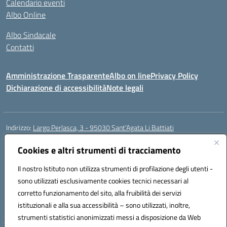
Calendario eventi
Albo Online
Albo Sindacale
Contatti
Amministrazione Trasparente
Albo on line
Privacy Policy
Dichiarazione di accessibilità
Note legali
Indirizzo:
Largo Perlasca, 3 - 95030 Sant’Agata Li Battiati
Centralino:
095241747 - 095213583
Email:
ctic8bl002@istruzione.it
Posta elettronica certificata (PEC):
Cookies e altri strumenti di tracciamento
ctic8bl002@pec.istruzione.it
Codice fiscale: 93253680875
Il nostro Istituto non utilizza strumenti di profilazione degli utenti -
Codice meccanografico:
CTIC8BL002
sono utilizzati esclusivamente cookies tecnici necessari al
Codice Indice delle Pubbliche Amministrazioni (IPA): 7UKG69R2
corretto funzionamento del sito, alla fruibilità dei servizi
Codice unico di fatturazione (CUF): F8M4AH
istituzionali e alla sua accessibilità – sono utilizzati, inoltre,
strumenti statistici anonimizzati messi a disposizione da Web