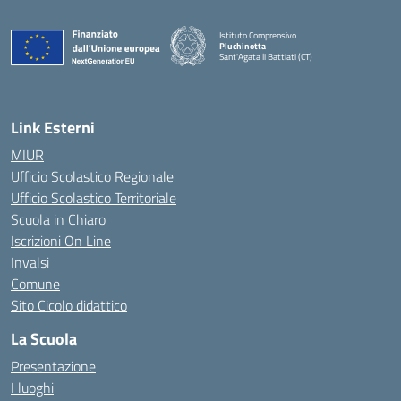
Istituto Comprensivo
Pluchinotta
Sant'Agata li Battiati (CT)
— Visita la pagina iniziale della scuola
Link Esterni
MIUR
Ufficio Scolastico Regionale
Ufficio Scolastico Territoriale
Scuola in Chiaro
Iscrizioni On Line
Invalsi
Comune
Sito Cicolo didattico
La Scuola
Presentazione
I luoghi