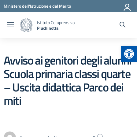
Vai ai contenuti
Vai al menu di navigazione
Vai al footer
Ministero dell'Istruzione e del Merito
Istituto Comprensivo
Pluchinotta
Apr
Avviso ai genitori degli alunni
Scuola primaria classi quarte
– Uscita didattica Parco dei
miti