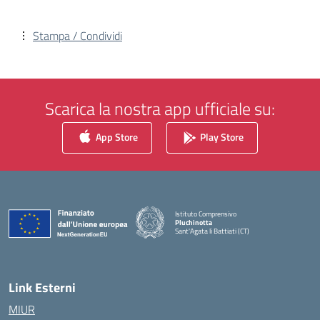
Stampa / Condividi
Scarica la nostra app ufficiale su:
App Store
Play Store
Istituto Comprensivo
Pluchinotta
Sant'Agata li Battiati (CT)
— Visita la pagina iniziale della scuola
Link Esterni
MIUR