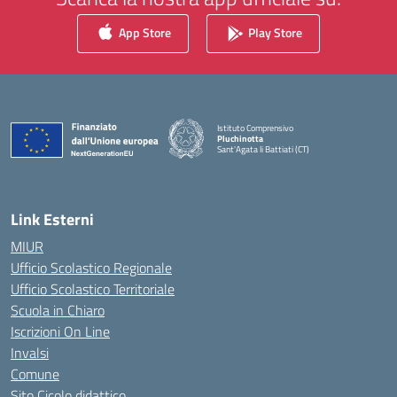
App Store
Play Store
Istituto Comprensivo
Pluchinotta
Sant'Agata li Battiati (CT)
— Visita la pagina iniziale della scuola
Link Esterni
MIUR
Ufficio Scolastico Regionale
Ufficio Scolastico Territoriale
Scuola in Chiaro
Iscrizioni On Line
Invalsi
Comune
Sito Cicolo didattico