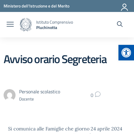
Vai ai contenuti
Vai al menu di navigazione
Vai al footer
Ministero dell'Istruzione e del Merito
Istituto Comprensivo
Pluchinotta
Apr
Avviso orario Segreteria
Personale scolastico
0
Docente
Si comunica alle Famiglie che giorno 24 aprile 2024