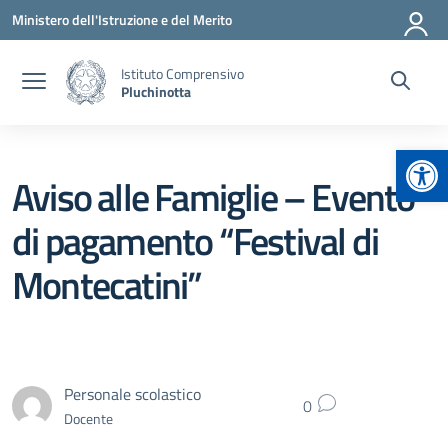
Vai ai contenuti
Vai al menu di navigazione
Vai al footer
Ministero dell'Istruzione e del Merito
Istituto Comprensivo
Pluchinotta
Apr
Aviso alle Famiglie – Evento
di pagamento “Festival di
Montecatini”
Personale scolastico
0
Docente