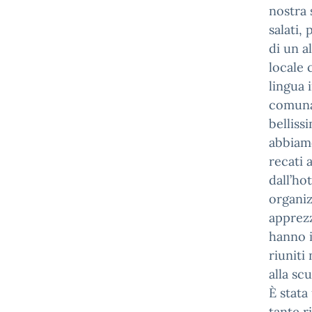
nostra 
salati,
di un a
locale 
lingua 
comunal
belliss
abbiamo
recati
dall’ho
organiz
apprezz
hanno i
riuniti
alla sc
È stata
tante r