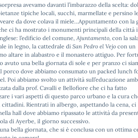
sorpresa avevamo davanti l’imbarazzo della scelta: dol
 pietanze tipiche locali, succhi, marmellate e persino l
lveare da dove colava il miele…Appuntamento con la 
che ci ha mostrato i monumenti principali della città 
inglese: l’edificio del comune,
Ajuntamento,
con la sal
e in legno, la cattedrale di
San Pedro el Vejo
con un
imo altare in alabastro e il monastero attiguo. Per for
 avuto una bella giornata di sole e per pranzo ci sia
 al porco dove abbiamo consumato un packed lunch f
tel. Poi abbiamo svolto un attività sull’educazione amb
zata dalla prof. Cavalli e Bellofiore che ci ha fatto
are i vari aspetti di questo parco urbano e la cura c
 cittadini. Rientrati in albergo, aspettando la cena, ci
 nella hall dove abbiamo ripassato le attività da presen
uola di Ayerbe, il giorno successivo.
 una bella giornata, che si è conclusa con un ottima c
isate in camera!