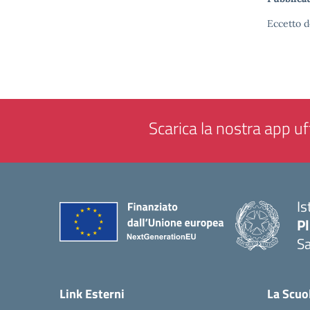
Eccetto d
Scarica la nostra app uff
Is
P
Sa
— 
Link Esterni
La Scuo