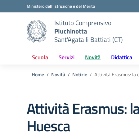
Vai ai contenuti
Vai al menu di navigazione
Vai al footer
Ministero dell'Istruzione e del Merito
Istituto Comprensivo
Pluchinotta
Sant'Agata li Battiati (CT)
Scuola
Servizi
Novità
Didattica
Home
Novità
Notizie
Attività Erasmus: la 
Attività Erasmus: la 
Huesca