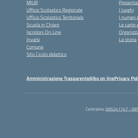
MIUR
Presenta
Ufficio Scolastico Regionale
I luoghi
Ufficio Scolastico Territoriale
I numeri 
Scuola in Chiaro
Le carte 
Iscrizioni On Line
Organizz
Invalsi
La storia
Comune
Sito Cicolo didattico
Amministrazione Trasparente
Albo on line
Privacy Pol
Centralino:
095241747 - 09