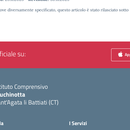
ove diversamente specificato, questo articolo è stato rilasciato sott
iciale su:
App
tituto Comprensivo
luchinotta
nt'Agata li Battiati (CT)
Visita la pagina iniziale della scuola
la
I Servizi