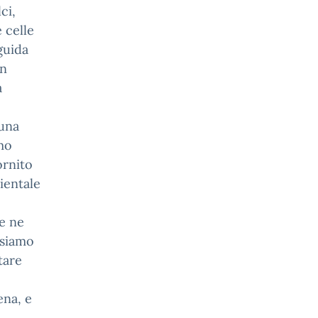
ci,
e celle
guida
in
a
tuna
mo
ornito
ientale
he ne
 siamo
tare
ena, e