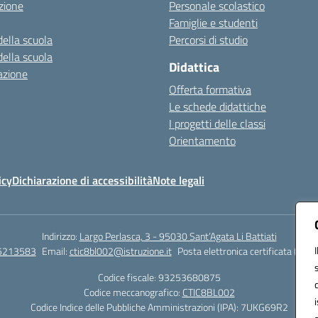
zione
Personale scolastico
Famiglie e studenti
della scuola
Percorsi di studio
della scuola
Didattica
azione
Offerta formativa
Le schede didattiche
I progetti delle classi
Orientamento
icy
Dichiarazione di accessibilità
Note legali
Indirizzo:
Largo Perlasca, 3 - 95030 Sant’Agata Li Battiati
5213583
Email:
ctic8bl002@istruzione.it
Posta elettronica certificata (PEC)
Codice fiscale: 93253680875
Codice meccanografico:
CTIC8BL002
Codice Indice delle Pubbliche Amministrazioni (IPA): 7UKG69R2