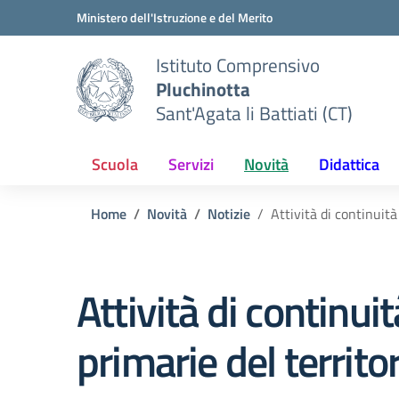
Vai ai contenuti
Vai al menu di navigazione
Vai al footer
Ministero dell'Istruzione e del Merito
Istituto Comprensivo
Pluchinotta
Sant'Agata li Battiati (CT)
Scuola
Servizi
Novità
Didattica
Home
Novità
Notizie
Attività di continuità
Attività di continuit
primarie del territo