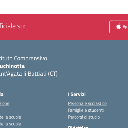
iciale su:
App
tituto Comprensivo
luchinotta
nt'Agata li Battiati (CT)
Visita la pagina iniziale della scuola
la
I Servizi
zione
Personale scolastico
Famiglie e studenti
della scuola
Percorsi di studio
della scuola
Didattica