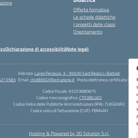
azione
Offerta formativa
Le schede didattiche
I progetti delle classi
Orientamento
icy
Dichiarazione di accessibilità
Note legali
Indirizzo:
Largo Perlasca, 3 - 95030 Sant’Agata Li Battiati
5213583
Email:
ctic8bl002@istruzione.it
Posta elettronica certificata (PEC)
Codice fiscale: 93253680875
Codice meccanografico:
CTIC8BL002
Codice Indice delle Pubbliche Amministrazioni (IPA): 7UKG69R2
Codice unico di fatturazione (CUF): F8M4AH
Hosting & Powered by 3D Solution S.r.l.