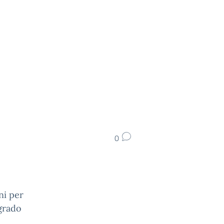
0
ni per
grado
e