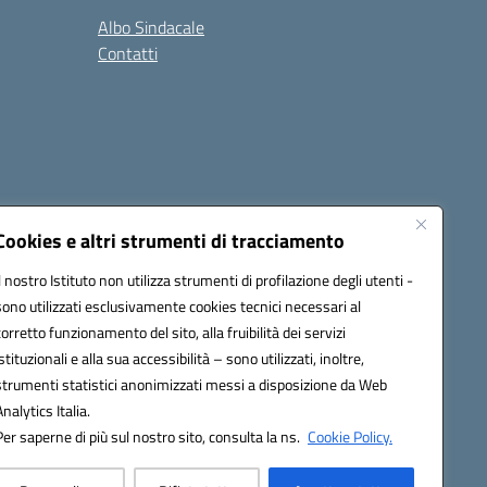
Albo Sindacale
Contatti
Cookies e altri strumenti di tracciamento
Il nostro Istituto non utilizza strumenti di profilazione degli utenti -
:
ctic8bl002@pec.istruzione.it
sono utilizzati esclusivamente cookies tecnici necessari al
corretto funzionamento del sito, alla fruibilità dei servizi
istituzionali e alla sua accessibilità – sono utilizzati, inoltre,
strumenti statistici anonimizzati messi a disposizione da Web
Analytics Italia.
Per saperne di più sul nostro sito, consulta la ns.
Cookie Policy.