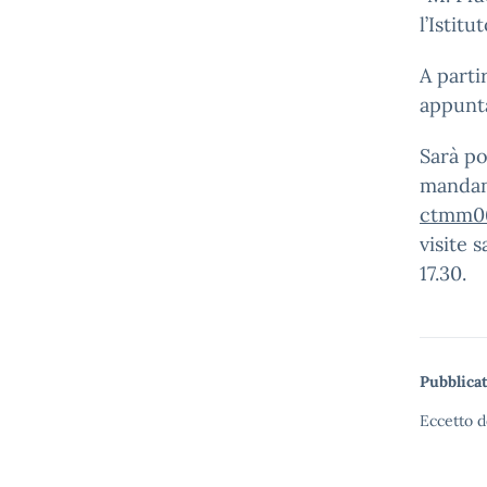
l’Istitut
A parti
appunta
Sarà pos
mandand
ctmm06
visite 
17.30.
Pubblicat
Eccetto d