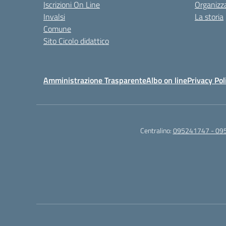
Iscrizioni On Line
Organizz
Invalsi
La storia
Comune
Sito Cicolo didattico
Amministrazione Trasparente
Albo on line
Privacy Pol
Centralino:
095241747 - 09