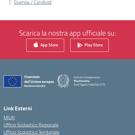
Stampa / Condividi
Scarica la nostra app ufficiale su:
App Store
Play Store
Istituto Comprensivo
Pluchinotta
Sant'Agata li Battiati (CT)
— Visita la pagina iniziale della scuola
Link Esterni
MIUR
Ufficio Scolastico Regionale
Ufficio Scolastico Territoriale