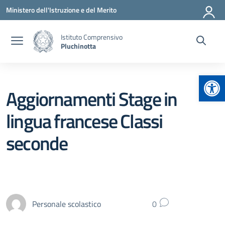
Vai ai contenuti
Vai al menu di navigazione
Vai al footer
Ministero dell'Istruzione e del Merito
Istituto Comprensivo
Pluchinotta
Apr
Aggiornamenti Stage in
lingua francese Classi
seconde
Personale scolastico
0