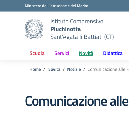
Vai ai contenuti
Vai al menu di navigazione
Vai al footer
Ministero dell'Istruzione e del Merito
Istituto Comprensivo
Pluchinotta
Sant'Agata li Battiati (CT)
Scuola
Servizi
Novità
Didattica
Home
Novità
Notizie
Comunicazione alle F
Comunicazione alle