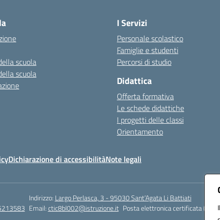
Visita la pagina iniziale della scuola
la
I Servizi
zione
Personale scolastico
Famiglie e studenti
della scuola
Percorsi di studio
della scuola
Didattica
azione
Offerta formativa
Le schede didattiche
I progetti delle classi
Orientamento
icy
Dichiarazione di accessibilità
Note legali
Indirizzo:
Largo Perlasca, 3 - 95030 Sant’Agata Li Battiati
5213583
Email:
ctic8bl002@istruzione.it
Posta elettronica certificata (PEC)