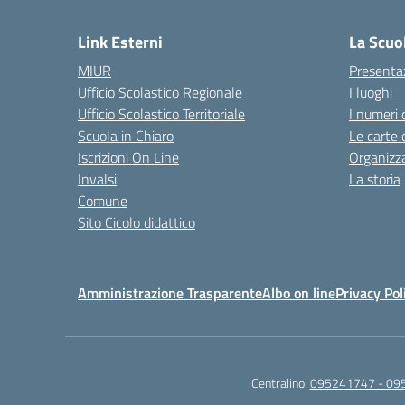
— 
Link Esterni
La Scuo
MIUR
Presenta
Ufficio Scolastico Regionale
I luoghi
Ufficio Scolastico Territoriale
I numeri 
Scuola in Chiaro
Le carte 
Iscrizioni On Line
Organizz
Invalsi
La storia
Comune
Sito Cicolo didattico
Amministrazione Trasparente
Albo on line
Privacy Pol
Centralino:
095241747 - 09