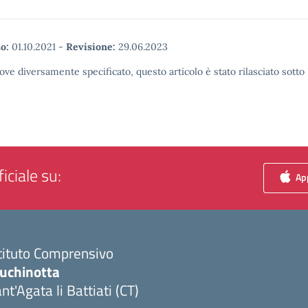
o:
01.10.2021
-
Revisione:
29.06.2023
ove diversamente specificato, questo articolo è stato rilasciato sott
iciale su:
App
tituto Comprensivo
luchinotta
nt'Agata li Battiati (CT)