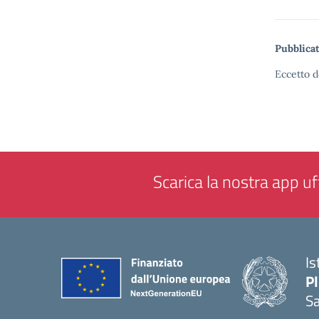
Pubblicat
Eccetto d
Scarica la nostra app uff
Is
P
Sa