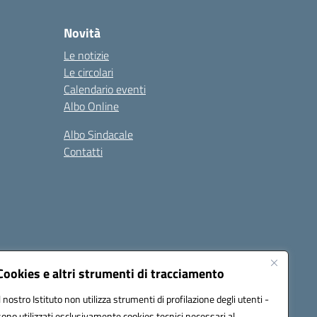
Novità
Le notizie
Le circolari
Calendario eventi
Albo Online
Albo Sindacale
Contatti
Cookies e altri strumenti di tracciamento
Il nostro Istituto non utilizza strumenti di profilazione degli utenti -
:
ctic8bl002@pec.istruzione.it
sono utilizzati esclusivamente cookies tecnici necessari al